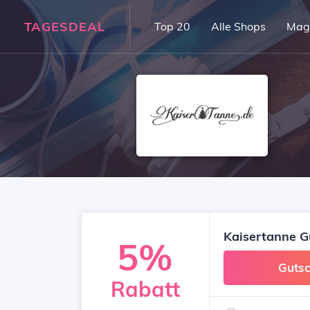
TAGESDEAL
Top 20
Alle Shops
Mag
Kaisertanne G
5%
Gutsc
Rabatt