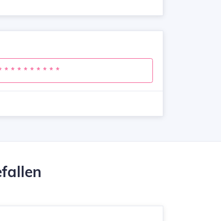
* * * * * * * * * *
fallen